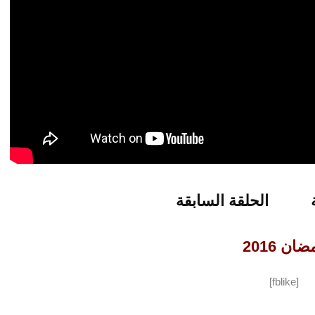
الحلقة السابقة
ان 2016
[fblike]