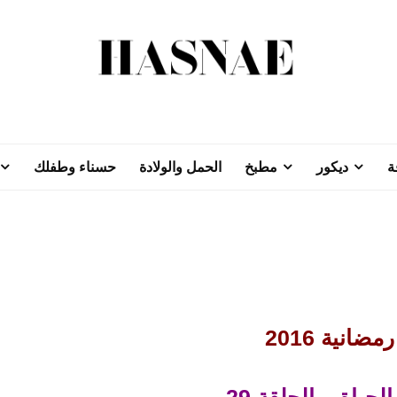
ة
ديكور
مطبخ
الحمل والولادة
حسناء وطفلك
ضانية 2016
لحياة – الحلقة 29