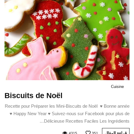
Cuisine
Biscuits de Noël
Recette pour Préparer les Mini-Biscuits de Noël ♥ Bonne année
♥ Happy New Year ♥ Suivez-nous sur Facebook pour plus de
Délicieuse Recettes Faciles Les Ingrédients…
قراءة المقال
4315
351