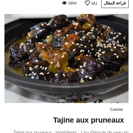
قراءة المقال
3904
281
Cuisine
Tajine aux pruneaux
Tajine aux pruneaux Ingrédients : 1 kg d’épaule de veau en