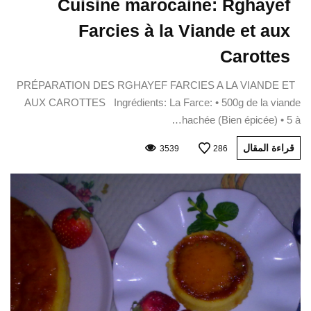
Cuisine marocaine: Rghayef
Farcies à la Viande et aux
Carottes
PRÉPARATION DES RGHAYEF FARCIES A LA VIANDE ET
AUX CAROTTES Ingrédients: La Farce: • 500g de la viande
hachée (Bien épicée) • 5 à…
قراءة المقال
3539
286