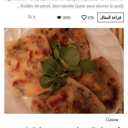
feuilles de persil, bien tassée (juste pour donner le goût)…
قراءة المقال
1
3191
276
Cuisine