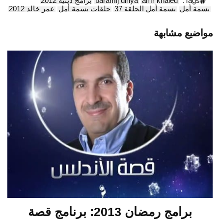
Tags:
amr khaled
baramij dinya
برامج دينية 2012
بسمة أمل
بسمة أمل الحلقة 37
حلقات بسمة أمل
عمر خالد 2012
مواضيع مشابهة
برامج رمضان 2013: برنامج قصة