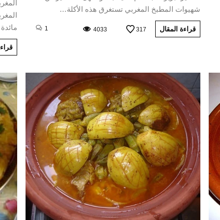
المغرب
شهيوات المطبخ المغربي تستغرق هذه الأكلة…
المغرب
مائدة
قراءة المقال
1
4033
317
قراءة