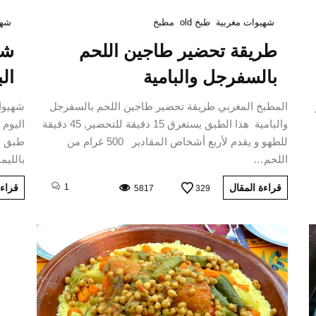
شهيوات مغربية
طبخ old
مطبخ
شهي
طريقة تحضير طاجين اللحم
شه
بالسفرجل والبامية
ال
المطبخ المغربي طريقة تحضير طاجين اللحم بالسفرجل
شهيوات
والبامية هذا الطبق يستغرق 15 دقيقة للتحضير, 45 دقيقة
اليوم 
للطهو و يقدم لأربع أشخاص المقادير 500 غرام من
طبق م
اللحم…
بالليم
قراءة المقال
1
قراءة
5817
329