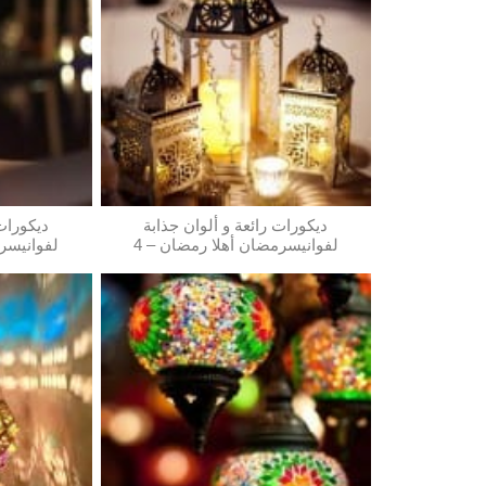
ديكورات رائعة و ألوان جذابة
ديكورات 
لفوانيسرمضان أهلا رمضان – 4
لفوانيسرم