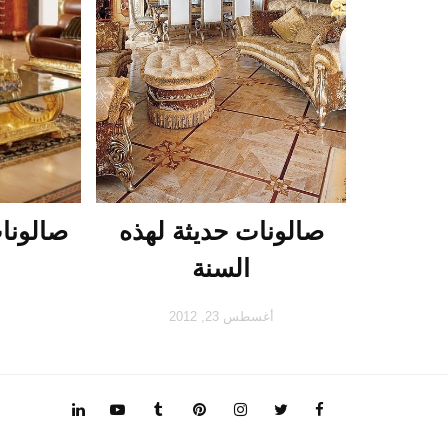
صالونات حديثة لهذه
صالونا
السنة
ن
أغسطس 23, 2012