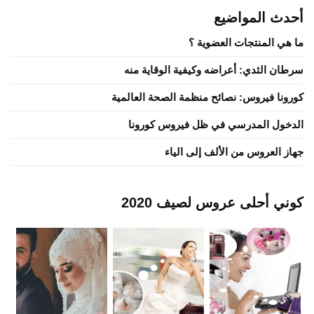
أحدث المواضيع
ما هي المنتجات العضوية ؟
سرطان الثدي: أعراضه وكيفية الوقاية منه
كورونا فيروس: نصائح منظمة الصحة العالمية
الدخول المدرسي في ظل فيروس كورونا
جهاز العروس من الألف إلى الياء
كوني أحلى عروس لصيف 2020