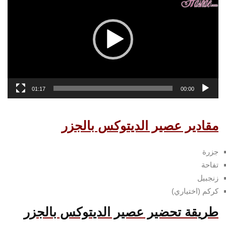
01:17
00:00
مقادير عصير الديتوكس بالجزر
جزرة
تفاحة
زنجبيل
كركم (اختياري)
طريقة تحضير عصير الديتوكس بالجزر