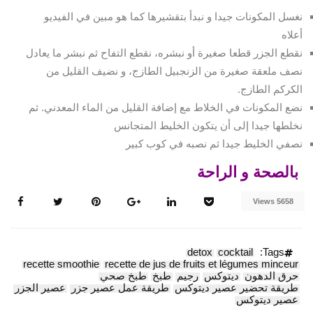
نغسل المكونات جيدا و نبدأ بتقشيرها كما هو مبين في الفيديو
أعلاه
نقطع الجزر قطعا صغيرة أو نبشره، نقطع التفاح ثم نبشر ما يعادل
نصف ملعقة صغيرة من الزنجبيل الطازج، و نضيف القليل من
الكركم الطازج.
نضع المكونات في الخلاط مع إضافة القليل من الماء المعدني. ثم
نخلطها جيدا إلى أن يتكون الخليط المتجانس
نصفي الخليط جيدا ثم نصبه في كوب كبير
بالصحة و الراحة
5658 Views
detox
cocktail
Tags:
recette smoothie
recette de jus de fruits et légumes minceur
حرق الدهون
ديتوكس
رجيم
طبخ
طبخ صحي
طريقة تحضير عصير ديتوكس
طريقة عمل عصير جزر
عصير الجزر
عصير ديتوكس