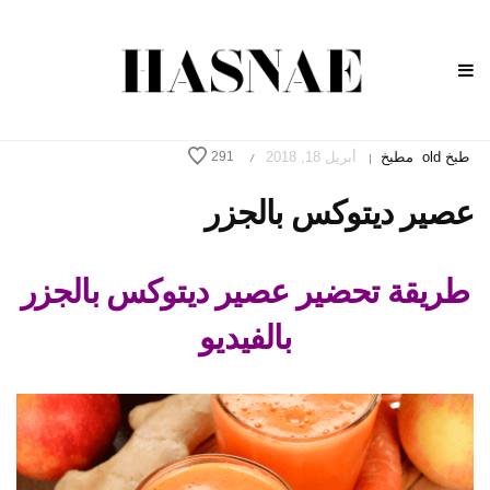
طبخ old
مطبخ
أبريل 18, 2018
291
/
|
عصير ديتوكس بالجزر
طريقة تحضير عصير ديتوكس بالجزر
بالفيديو