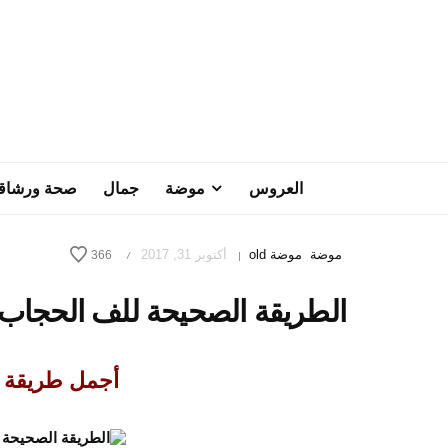
العروس
موضة
جمال
صحة ورشاق
موضة
موضة old
أكتوبر 31, 2017
366
/
|
الطريقة الصحيحة للف الحجاب 
أجمل طريقة لل