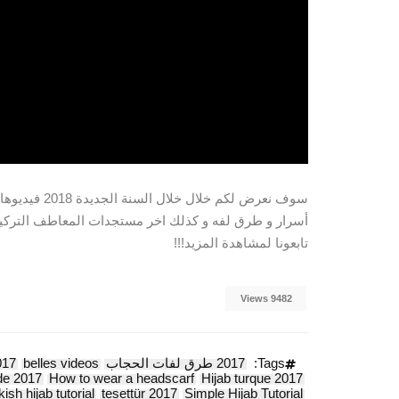
سوف نعرض لكم خلال خلال السنة الجديدة 2018 فيديوهات و صور جديدة و مثيرة عن الحجاب التركي.
أسرار و طرق لفه و كذلك اخر مستجدات المعاطف التركية 2018 و موضة الحجاب التركي 2018 لشتاء 17
تابعونا لمشاهدة المزيد!!!
9482 Views
Tags:
2017 طرق لفات الحجاب
belles videos
017
e 2017
How to wear a headscarf
Hijab turque 2017
kish hijab tutorial
tesettür 2017
Simple Hijab Tutorial