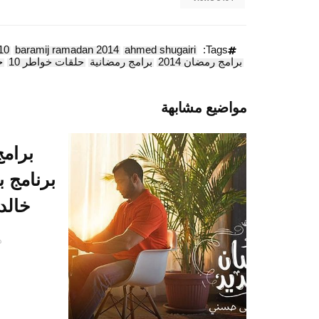
10
baramij ramadan 2014
ahmed shugairi
Tags:
برامج رمضان 2014
برامج رمضانية
حلقات خواطر 10
خ
مواضيع مشابهة
برنامج 
خالد 
دي