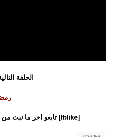
الحلقة التالية
رمضـــ
[fblike] تابعو اخر ما نبث من مقالات متميزة على صفحتنا بالفيسبوك
3494 Views