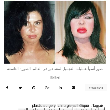
صور أسوأ عمليات التجميل لمشاهير في العالم. الصورة التاسعة
[fblike]
5948 Views
plastic surgery
chirurgie esthétique
Tags:
أسوأ عمليات تجميل
أسوأ عمليات تجميل مشاهير
الصور