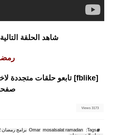
شاهد الحلقة التالية
رمضــــ
[fblike]
صفحتن
3173 Views
Tags:
mosalsalat ramadan
Omar
برامج رمضان 2012
مسلسلات رمضان