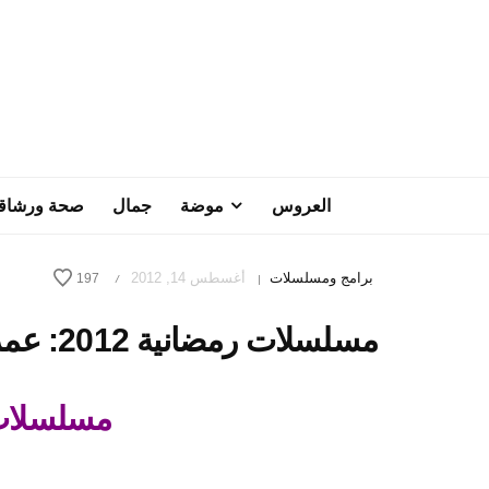
العروس
موضة
جمال
صحة ورشاق
برامج ومسلسلات
أغسطس 14, 2012
197
/
|
مسلسلات رمضانية 2012: عمر – الحلقة 23
مسلسلات ر