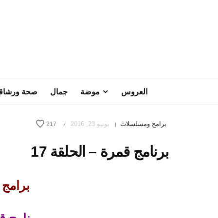
العروس
موضة
جمال
صحة ورشاق
برامج ومسلسلات
يونيو 23, 2016
217
/
|
برنامج قمرة – الحلقة 17
برامج رم
برنامج قم