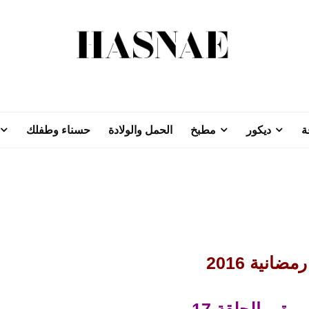
ة
ديكور
مطبخ
الحمل والولادة
حسناء وطفلك
ضانية 2016
رة – الحلقة 17