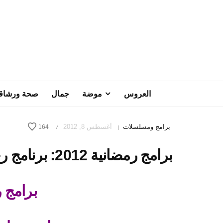
العروس
موضة
جمال
صحة ورشاق
برامج ومسلسلات
أغسطس 8, 2012
164
/
|
برامج رمضانية 2012: برنامج رحلة اليقين – الحلقة 19
برامج رم