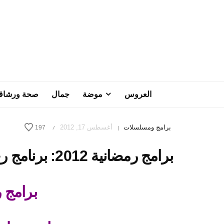
العروس
موضة
جمال
صحة ورشاق
برامج ومسلسلات
أغسطس 17, 2012
197
/
|
برامج رمضانية 2012: برنامج رحلة اليقين – الحلقة 27
برامج رم