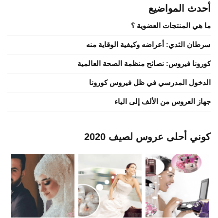
أحدث المواضيع
ما هي المنتجات العضوية ؟
سرطان الثدي: أعراضه وكيفية الوقاية منه
كورونا فيروس: نصائح منظمة الصحة العالمية
الدخول المدرسي في ظل فيروس كورونا
جهاز العروس من الألف إلى الياء
كوني أحلى عروس لصيف 2020