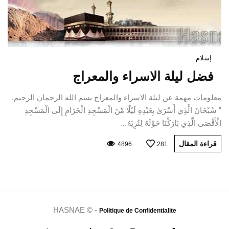
إسلام
فضل ليلة الاسراء والمعراج
معلومات مهمة عن ليلة الاسراء والمعراج بسم الله الرحمان الرحيم.
” سُبْحَانَ الَّذِي أَسْرَىٰ بِعَبْدِهِ لَيْلًا مِّنَ الْمَسْجِدِ الْحَرَامِ إِلَى الْمَسْجِدِ
الْأَقْصَى الَّذِي بَارَكْنَا حَوْلَهُ لِنُرِيَهُ…
قراءة المقال
4896
281
HASNAE © -
Politique de Confidentialite