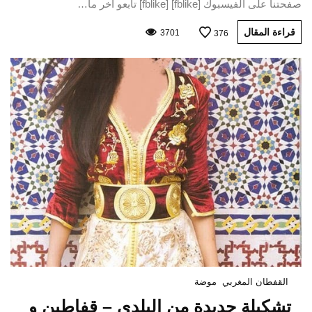
صفحتنا على الفيسبوك [fblike] [fblike] تابعو اخر ما…
قراءة المقال
3701
376
القفطان المغربي
موضة
تشكيلة جديدة من البلدي – قفاطين و