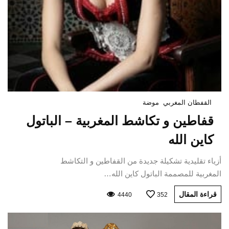
القفطان المغربي
موضة
قفاطين و تكاشط المغربية – الباتول
كاين الله
أزياء تقليدية تشكيلة جديدة من القفاطين و التكاشط
المغربية للمصممة الباتول كاين الله…
قراءة المقال
4440
352