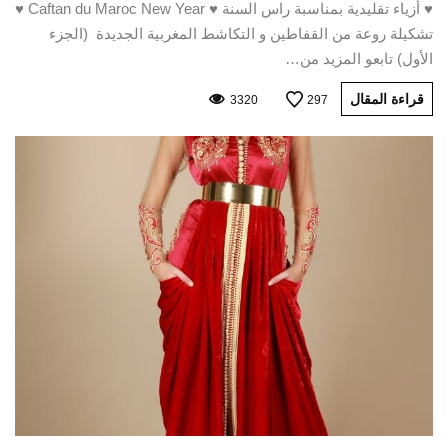
♥ أزياء تقليدية بمناسبة راس السنة ♥ Caftan du Maroc New Year ♥
تشكيلة روعة من القفاطين و التكاشط المغربية الجديدة (الجزء
الأول) تابعو المزيد من…
قراءة المقال
3320
297