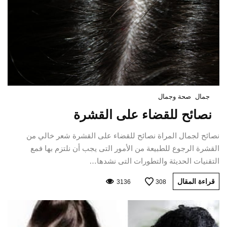
جمال
صحة وجمال
نصائح للقضاء على القشرة‏
نصائح لجمال المراة نصائح للقضاء على القشرة‏ شعر خالي من
القشرة الرجوع للطبيعة من الأمور التى يجب أن نلتزم بها فمع
التقنيات الحديثة والتطورات التى نشدها…
قراءة المقال
3136
308