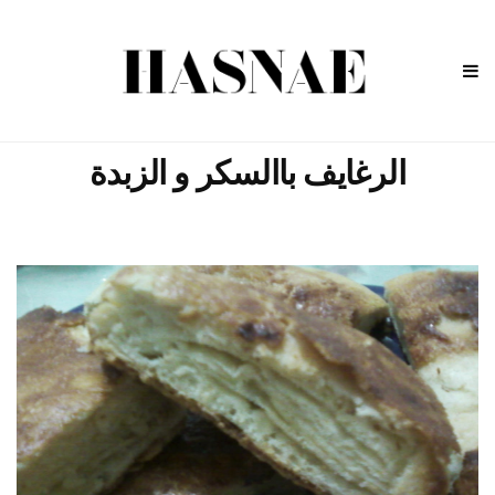
الرغايف باالسكر و الزبدة