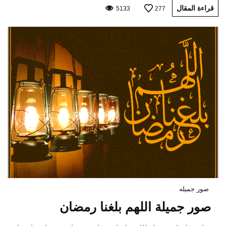
قراءة المقال
5133
277
صور جميله
صور جميلة اللهم بلغنا رمضان