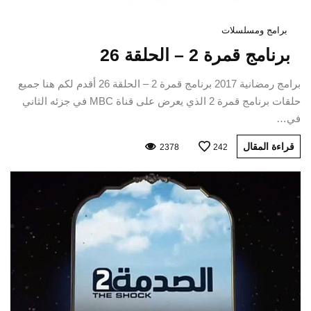
برامج ومسلسلات
برنامج قمرة 2 – الحلقة 26
برامج رمضانية 2017 برنامج قمرة 2 – الحلقة 26 أقدم لكم هنا جميع
حلقات برنامج قمرة 2 الذي يعرض على قناة MBC في جزئه الثاني
في…
قراءة المقال
2378
242