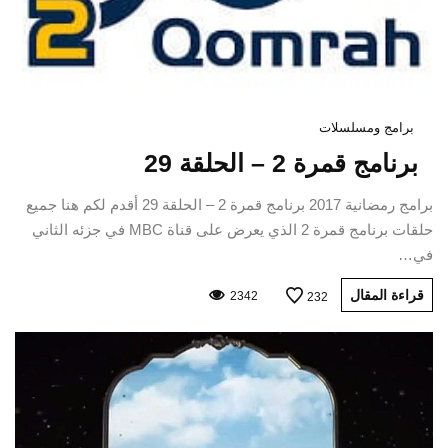
برامج ومسلسلات
برنامج قمرة 2 – الحلقة 29
برامج رمضانية 2017 برنامج قمرة 2 – الحلقة 29 أقدم لكم هنا جميع
حلقات برنامج قمرة 2 الذي يعرض على قناة MBC في جزئه الثاني
في…
قراءة المقال
2342
232