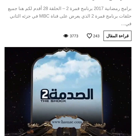
برامج رمضانية 2017 برنامج قمرة 2 – الحلقة 28 أقدم لكم هنا جميع
حلقات برنامج قمرة 2 الذي يعرض على قناة MBC في جزئه الثاني
في…
قراءة المقال
3773
243