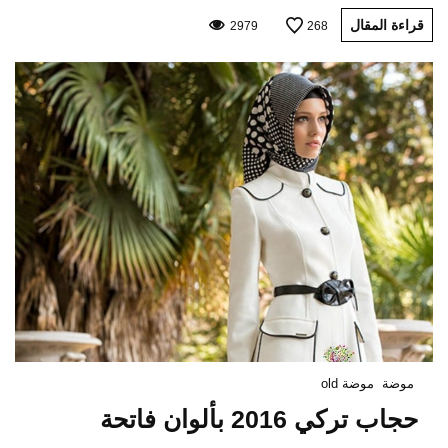
قراءة المقال
2979
268
موضة
موضة old
حجاب تركي 2016 بألوان فاتحة