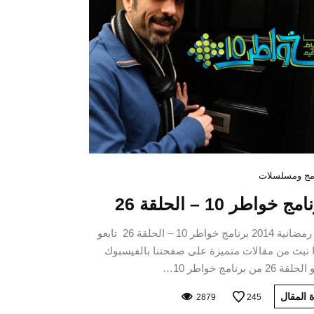
مج ومسلسلات
مج خواطر 10 – الحلقة 26
برامج رمضانية 2014 برنامج خواطر 10 – الحلقة 26 تابعو
 نبث من مقالات متميزة على صفحتنا بالفيسبوك
2 من برنامج خواطر 10…
 المقال
2879
245