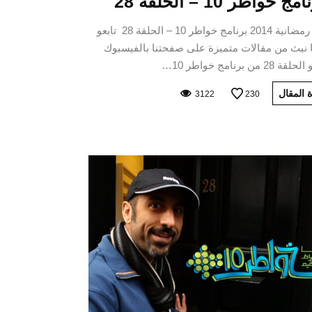
مج خواطر 10 – الحلقة 28
برامج رمضانية 2014 برنامج خواطر 10 – الحلقة 28 تابعو
 نبث من مقالات متميزة على صفحتنا بالفيسبوك
2 من برنامج خواطر 10…
 المقال
3122
230