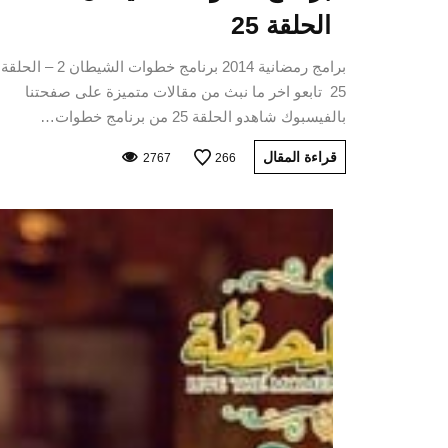
الحلقة 25
برامج رمضانية 2014 برنامج خطوات الشيطان 2 – الحلقة
25 تابعو اخر ما نبث من مقالات متميزة على صفحتنا
بالفيسبوك شاهدو الحلقة 25 من برنامج خطوات…
قراءة المقال
2767
266