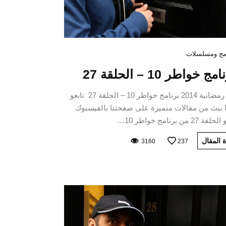
مج ومسلسلات
مج خواطر 10 – الحلقة 27
برامج رمضانية 2014 برنامج خواطر 10 – الحلقة 27 تابعو
 نبث من مقالات متميزة على صفحتنا بالفيسبوك
2 من برنامج خواطر 10…
 المقال
3160
237