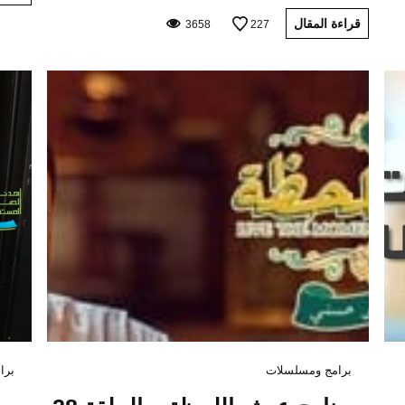
قراءة المقال
3658
227
برامج ومسلسلات
برا