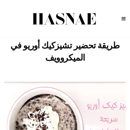
طريقة تحضير تشيزكيك أوريو في
الميكروويف