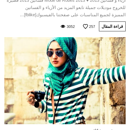
أزياء و فساتين 2013 ♥ Mode de Robes 2013 فساتين 2013 قصيرة
للخروج موديلات جميلة تابعو المزيد من الأزياء و الفساتين
المميزة لجميع المناسبات على صفحتنا بالفيسبوك[fblike]…
قراءة المقال
3052
257