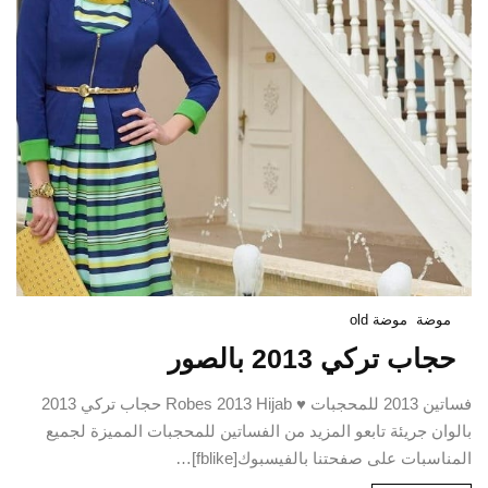
موضة
موضة old
حجاب تركي 2013 بالصور
فساتين 2013 للمحجبات ♥ Robes 2013 Hijab حجاب تركي 2013
بالوان جريئة تابعو المزيد من الفساتين للمحجبات المميزة لجميع
المناسبات على صفحتنا بالفيسبوك[fblike]…