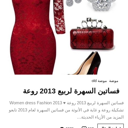
موضة
موضة old
فساتين السهرة لربيع 2013 روعة
فساتين السهرة لربيع 2013 روعة ♥ Women dress Fashion 2013
تشكيلة روعة و غاية في الأنوثة من فساتين السهرة لعام 2013 تابعو
المزيد من الأزياء الحديثة…