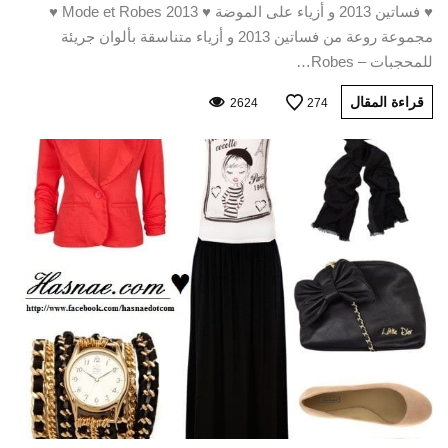
♥ فساتين 2013 و أزياء على الموضة ♥ Mode et Robes 2013 ♥
مجموعة روعة من فساتين 2013 و أزياء متناسقة بألوان جريئة
للمحجبات – Robes…
قراءة المقال
2624
274