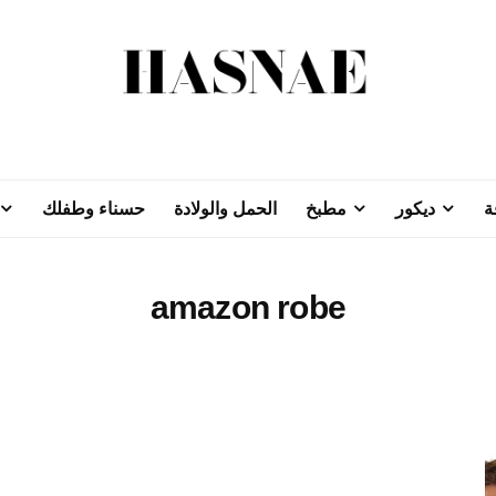
ة
ديكور
مطبخ
الحمل والولادة
حسناء وطفلك
amazon robe