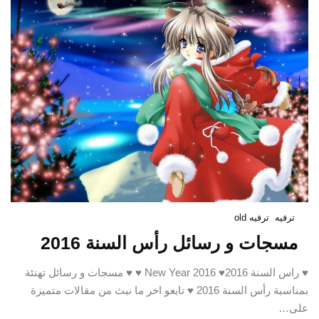
ترفيه
ترفيه old
مسجات و رسائل رأس السنة 2016
♥ راس السنة 2016♥ New Year 2016 ♥ ♥ مسجات و رسائل تهنئة
بمناسبة رأس السنة 2016 ♥ تابعو اخر ما نبث من مقالات متميزة
على…