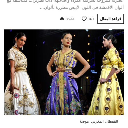
عصرية ممزوجة بشرقية المرأة وأصالتها، ذات تطريزات متناسقة مع
ألوان الأقمشة في اللون الأبيض مطرزة بألوان…
قراءة المقال
8699
340
القفطان المغربي
موضة