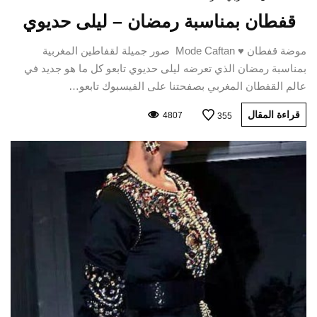
قفطان بمناسبة رمضان – ليلى حديوي
موضة قفطان ♥ Mode Caftan صور جميلة لقفاطين المغربية
بمناسبة رمضان الذي تعرضه ليلى حديوي تابعو كل ما هو جديد في
عالم القفطان المغربي بصفحتنا على الفيسبوك تابعو…
قراءة المقال
4807
355