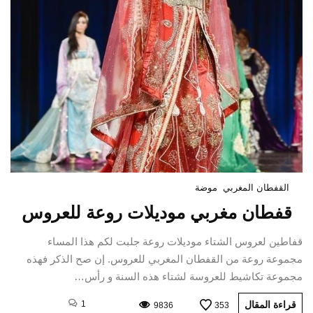
القفطان المغربي
موضة
قفطان مغربي موديلات روعة للعروس
قفاطين لعروس الشتاء موديلات روعة جلبت لكم هذا المساء
مجموعة روعة من القفطان المغربي للعروس. إن صح الذكر فهذه
مجموعة تكاشيط للعروسة لشتاء هذه السنة و رأس…
قراءة المقال
1
9836
353