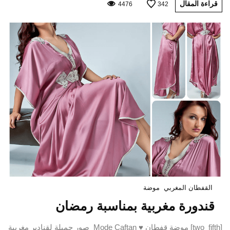
قراءة المقال
4476
342
القفطان المغربي
موضة
قندورة مغربية بمناسبة رمضان
[two_fifth] موضة قفطان ♥ Mode Caftan صور جميلة لقنادير مغربية