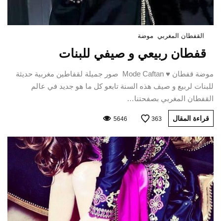
القفطان المغربي
موضة
قفطان ربيعي و صيفي للبنات
موضة قفطان ♥ Mode Caftan صور جميلة لقفاطين مغربية حديثة
للبنات لربيع و صيف هذه السنة تابعو كل ما هو جديد في عالم
القفطان المغربي بصفحتنا…
قراءة المقال
5646
363