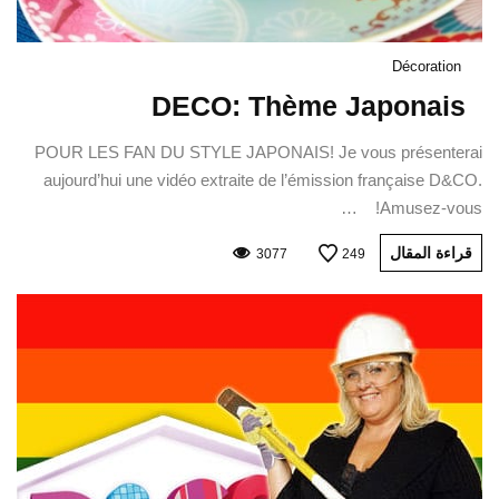
Décoration
DECO: Thème Japonais
POUR LES FAN DU STYLE JAPONAIS! Je vous présenterai
aujourd’hui une vidéo extraite de l’émission française D&CO.
Amusez-vous! …
قراءة المقال
3077
249