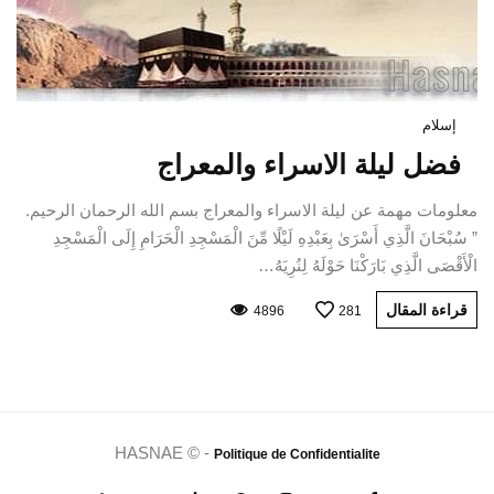
إسلام
فضل ليلة الاسراء والمعراج
معلومات مهمة عن ليلة الاسراء والمعراج بسم الله الرحمان الرحيم.
” سُبْحَانَ الَّذِي أَسْرَىٰ بِعَبْدِهِ لَيْلًا مِّنَ الْمَسْجِدِ الْحَرَامِ إِلَى الْمَسْجِدِ
الْأَقْصَى الَّذِي بَارَكْنَا حَوْلَهُ لِنُرِيَهُ…
قراءة المقال
4896
281
HASNAE © -
Politique de Confidentialite