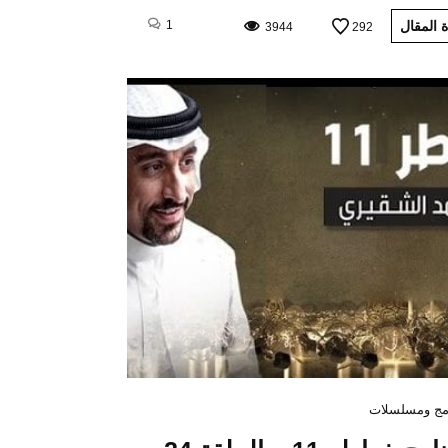
 المقال
1
3944
292
مج ومسلسلات