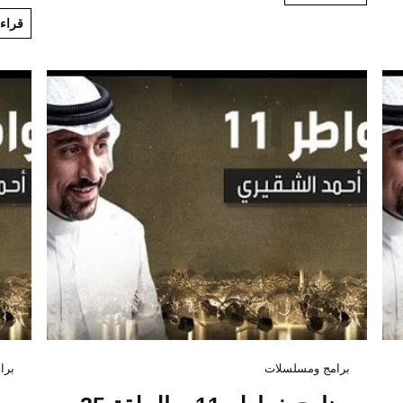
قراءة
برامج ومسلسلات
برا