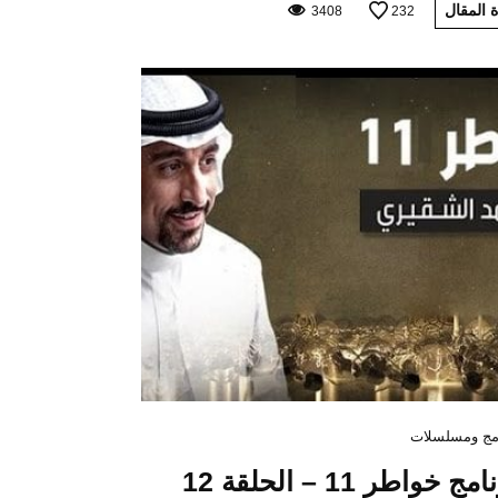
 المقال
3408
232
مج ومسلسلات
مج خواطر 11 – الحلقة 12