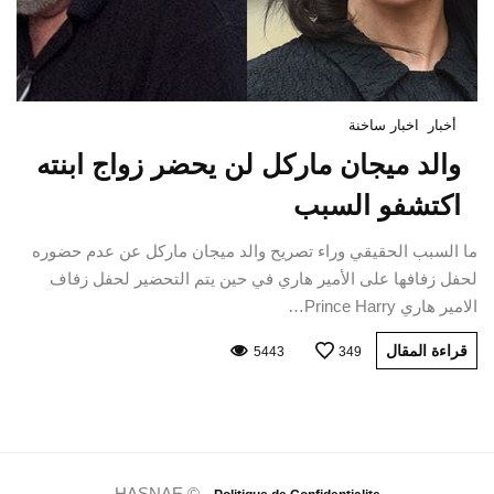
أخبار
اخبار ساخنة
والد ميجان ماركل لن يحضر زواج ابنته
اكتشفو السبب
ما السبب الحقيقي وراء تصريح والد ميجان ماركل عن عدم حضوره
لحفل زفافها على الأمير هاري في حين يتم التحضير لحفل زفاف
الامير هاري Prince Harry…
قراءة المقال
5443
349
HASNAE © -