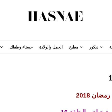
ة
ديكور
مطبخ
الحمل والولادة
حسناء وطفلك
مضان 2018
ة حياة – الحلقة 16