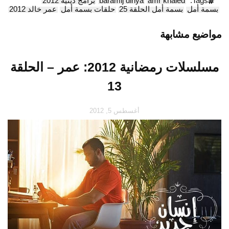
Tags:
amr khaled
baramij dinya
برامج دينية 2012
بسمة أمل
بسمة أمل الحلقة 25
حلقات بسمة أمل
عمر خالد 2012
مواضيع مشابهة
مسلسلات رمضانية 2012: عمر – الحلقة
13
أغسطس 5, 2012