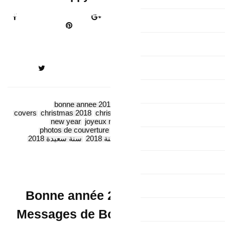
Belles%20photos%20New%20Year%202018%20-
Belles%20photos%20New%20Year%202018">
Belles%20photos%20New%20
%20https://hasnae.com/belles-
photos-
noel-
2018/"
target="_blank">
bonne annee 20
covers
christmas 2018
chri
new year
joyeux 
photos de couverture
201
سنة سعيدة 2018
Bonne année 2
Messages de B