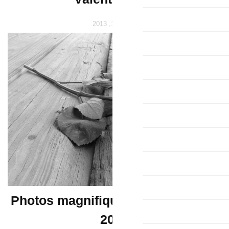
Photos magnifiqu
2