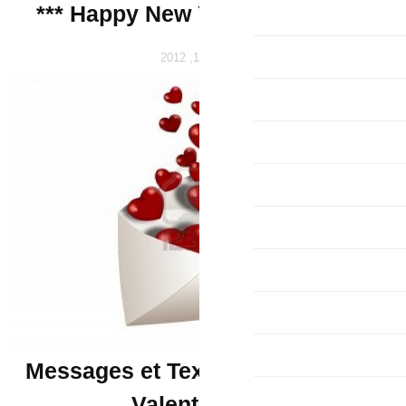
*** Happy New Y
Messages et Tex
Valent