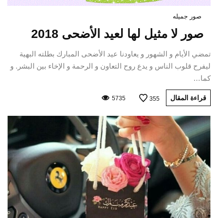
صور جميله
صور لا مثيل لها لعيد الأضحى 2018
تمضي الأيام و الشهور و يعاودنا عيد الأضحى المبارك بطلته البهية
ليفرح قلوب الناس و يدع روح التعاون و الرحمة و الإخاء بين البشر. و
كما…
قراءة المقال
5735
355