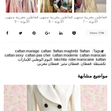
قفاطين مغربية منتهى
قفاطين مغربية منتهى
قفاطين مغربية منتهى
الأنوثة – 7
الأنوثة – 8
الأنوثة – 9
7798 Views
caftan mariage
caftan
9aftan maghribi
9aftan
Tags:
caftan sexy
caftan pas cher
caftan moderne
caftan marocain
kaftan
robe marocaine
takchita
اليوم الوطني للإمارات
تكشيطة
قفطان
قفطان مثير
قفطان مغربي
مواضيع مشابهة