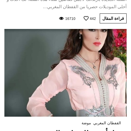
أحلى الموديلات حصريا من القفطان المغربي…
قراءة المقال
16710
442
القفطان المغربي
موضة