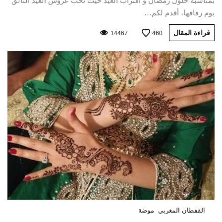
بمناسبة حلول رمضان و اقتراب العيد حيث تحب عروس العيد التألق
يوم زفافها، أقدم لكم…
قراءة المقال
14467
460
القفطان المغربي
موضة