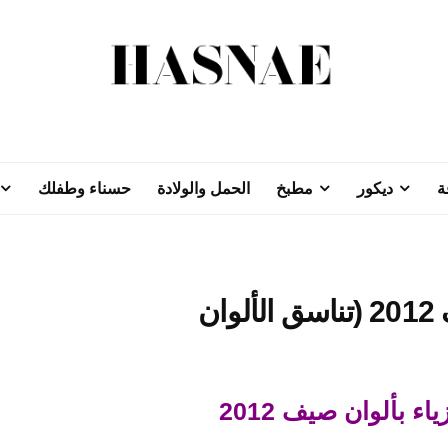
ة
ديكور
مطبخ
الحمل والولادة
حسناء وطفلك
ن
اء بألوان صيف 2012