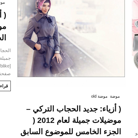
موض
( 
ال
الحجا
صفحتن
قراءة
موضة
موضة old
( أزياء: جديد الحجاب التركي –
موضيلات جميلة لعام 2012 (
الجزء الخامس للموضوع السابق
بعو