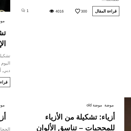
قراءة المقال
1
4016
300
موض
تش
الإ
اليوم 
دبي, 
قراءة
موضة
موضة old
موض
أزياء: تشكيلة من الأزياء
أزي
للمحجبات – تناسق الألوان
الحجاب