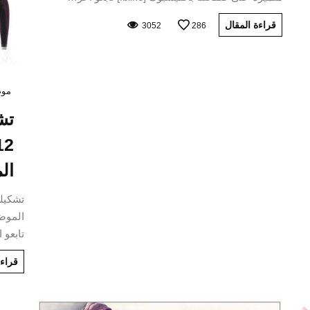
قراءة المقال
3052
286
موض
تش
ال
تابعو 
قراءة