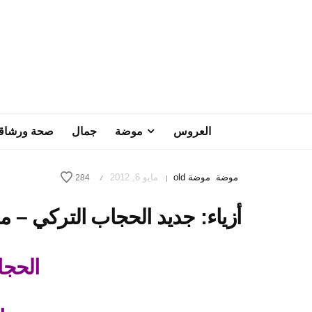
العروس
موضة
جمال
صحة ورشاق
موضة
موضة old
مايو 6, 2012
284
/
|
أزياء: جديد الحجاب التركي – موض
الحجا