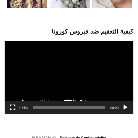
كيفية التعقيم ضد فيروس كورونا
مشغل
الفيديو
01:53
00:00
HASNAE © -