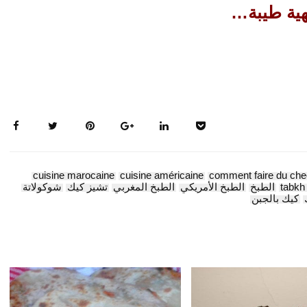
ية طيبة…
cuisine marocaine
cuisine américaine
comment faire du ch
كورونا فيروس: نصائح
tabkh
الطبخ
الطبخ الأمريكي
الطبخ المغربي
تشيز كيك
شوكولاتة
كيك بالجبن
منظمة الصحة العالمية
سبتمبر 10, 2020
CONTINUE READING