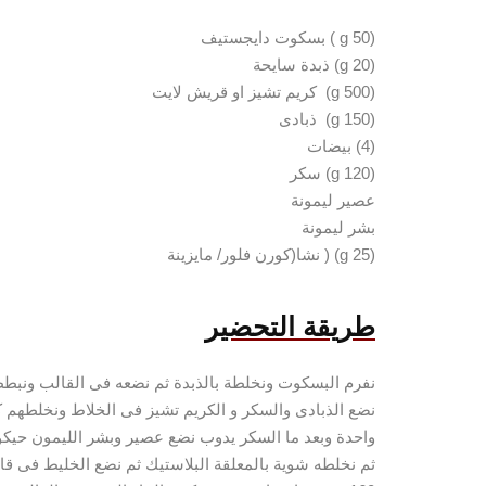
(50 g ) بسكوت دايجستيف
(20 g) ذبدة سايحة
(500 g) كريم تشيز او قريش لايت
(150 g) ذبادى
(4) بيضات
(120 g) سكر
عصير ليمونة
بشر ليمونة
(25 g) ( نشا(كورن فلور/ مايزينة
طريقة
التحضير
نفرم البسكوت ونخلطة بالذبدة ثم نضعه فى القالب ونبططه
نضع الذبادى والسكر و الكريم تشيز فى الخلاط ونخلطهم 
واحدة وبعد ما السكر يدوب نضع عصير وبشر الليمون حي
ثم نخلطه شوية بالمعلقة البلاستيك ثم نضع الخليط فى ق