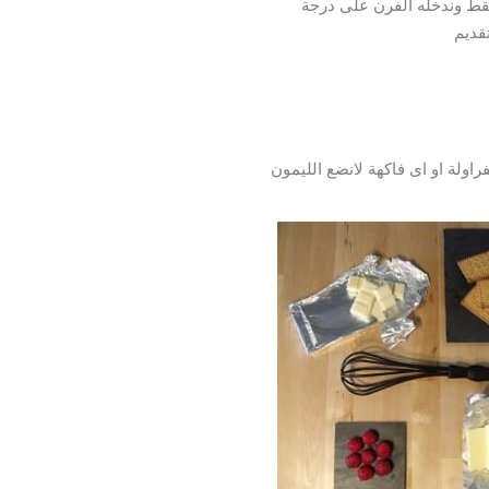
قديم
اولة او اى فاكهة لانضع الليمون