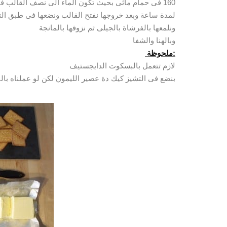
160 فى حمام مائى بحيث تكون الماء الى نصف القالب فقط وندخله الفرن على درجة
لمدة ساعة وبعد خروجها نفتح القالب ونضعها فى طبق الت
ونلمعها بالفرشاة بالجيلى ثم نزوقها بالمانجة
وبالهنا والشفا
:ملحوظة
لازم تتعمل بالبسكوت الدايجستيف
بنضع فى التشيز كيك دة عصير الليمون لكن لو عملناه بالفر