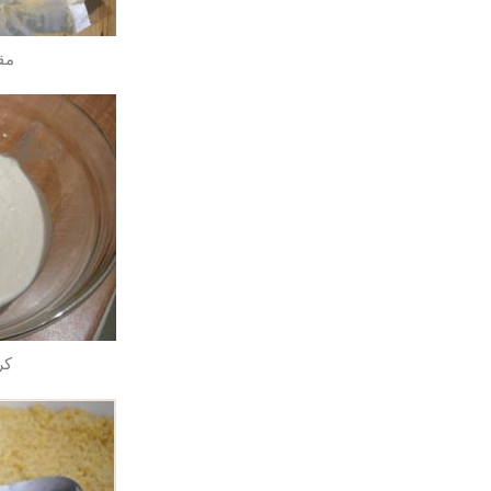
مق
كر