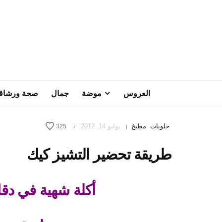
العروس
موضة
جمال
صحة ورشاق
حلويات
مطبخ
يوليو 14, 2012
325
/
|
طريقة تحضير التشيز كيك
أكلة شهية في دقا