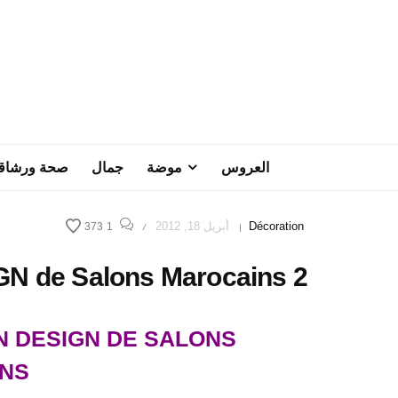
العروس
موضة
جمال
صحة ورشاق
Décoration
أبريل 18, 2012
373
1
/
|
GN de Salons Marocains 2
N DESIGN DE SALONS
NS