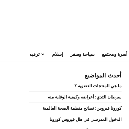
أسرة ومجتمع
سياحة وسفر
إسلام
ترفيه
أحدث المواضيع
ما هي المنتجات العضوية ؟
سرطان الثدي: أعراضه وكيفية الوقاية منه
كورونا فيروس: نصائح منظمة الصحة العالمية
الدخول المدرسي في ظل فيروس كورونا