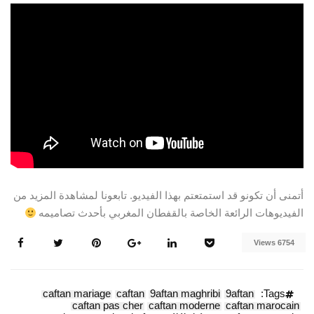
فيديو حصري لنجمات العرب بالقفطان
المغربي
أتمنى أن تكونو قد استمتعتم بهذا الفيديو. تابعونا لمشاهدة المزيد من
الفيديوهات الرائعة الخاصة بالقفطان المغربي بأحدث تصاميمه
6754 Views
caftan mariage
caftan
9aftan maghribi
9aftan
Tags:
caftan pas cher
caftan moderne
caftan marocain