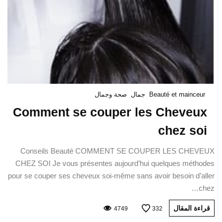
Beauté et mainceur
جمال
صحة وجمال
Comment se couper les Cheveux
chez soi
Conseils Beauté COMMENT SE COUPER LES CHEVEUX
CHEZ SOI Je vous présentes aujourd’hui quelques méthodes
pour se couper ses cheveux soi-même sans avoir besoin d’aller
chez…
قراءة المقال
4749
332