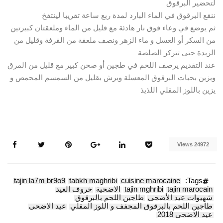
لتحضير البرقوق
ننقع البرقوق في الماء البارد لمدة ربع ساعة تقريبا لينتفخ
ثم يوضع في وعاء فوق نار هادئة مع قليل من الماء وملعقتان كبيرتين
من السكر أو العسل و ماء الزهر ونصف ملعقة من القرفة وقليل من
الزبدة حتى تتركز الصلصة
عند التقديم يرصف اللحم في طجين أو صحن كبير مع قليل من المرق
ويزين بحبات البرقوق المعسلة ويرش بقليل من السمسم المحمص و
يزين باللوز المقلي اللذيذ
24972 Views
tajin la7m br9o9
tabkh maghribi
cuisine marocaine
Tags:
tajin marocain
tajin mghribi
الاضحية
خروف العيد
شهيوات عيد الأضحى
طاجين اللحم بالبرقوق
طاجين اللحم بالبرقوق المجفف و اللوز المقلي
عيد الاضحى
عيد الاضحى 2018