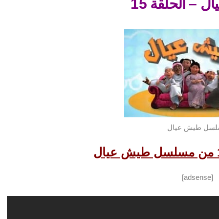
 – الحلقة 15
سل طيش عيال
[adsense]
شاهد الحلقة السابقة