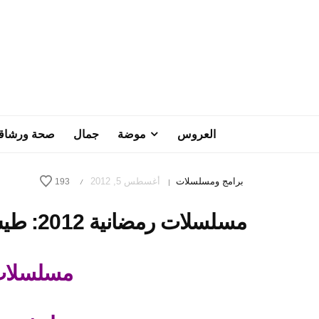
العروس
موضة
جمال
صحة ورشاق
برامج ومسلسلات
أغسطس 5, 2012
193
/
|
مسلسلات رمضانية 2012: طيش عيال – الحلقة 15
مسلسلات ر