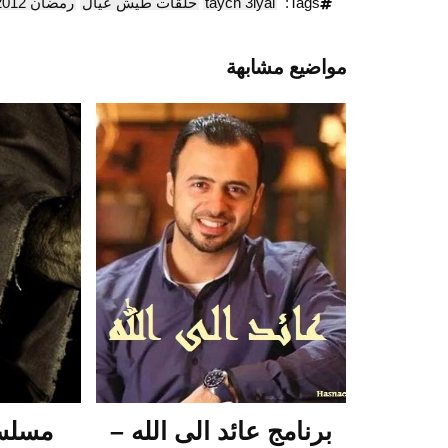
Tags:
taych 3iyal
حلقات طيش عيال
رمضان 2012
مواضيع مشابهة
برنامج عائد الى الله –
مسلسل