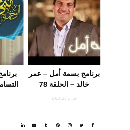
برنامج بسمة أمل – عمر
برنامج
خالد – الحلقة 78
التسام
فبراير 13, 2013